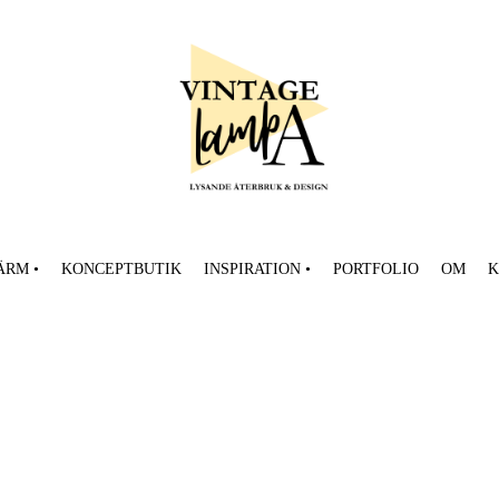
ÄRM •
KONCEPTBUTIK
INSPIRATION •
PORTFOLIO
OM
K
Tyggalleri
kt