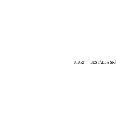
START
BESTÄLLA SK
Info & pris
Villkor & fra