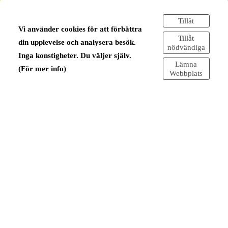
Tillåt
Vi använder cookies för att förbättra
Tillåt
din upplevelse och analysera besök.
nödvändiga
Inga konstigheter. Du väljer själv.
Lämna
(För mer info)
Webbplats
MÅTT & SPECIFIKATIONER
Total höjd (fot + skärm): 76 cm
LAMPFOT:
Höjd: 28 cm (inkl sockel)
Diam:: 26 cm.
E27
Sladd med stickkontakt och strömbrytare.