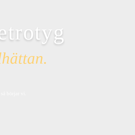
etrotyg
lhättan.
så börjar vi.