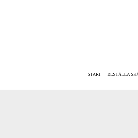
START
BESTÄLLA SK
Info & pris
Villkor & fra