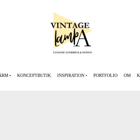
ÄRM •
KONCEPTBUTIK
INSPIRATION •
PORTFOLIO
OM
K
Tyggalleri
kt