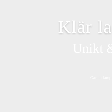
Klär l
Unikt 
Gamla lampor