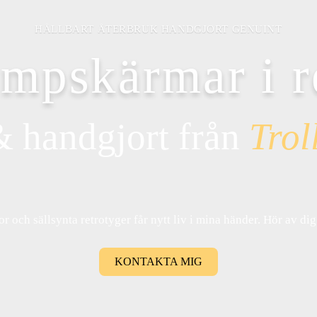
HÅLLBART ÅTERBRUK HANDGJORT GENUINT
ampskärmar i r
& handgjort från
Trol
 och sällsynta retrotyger får nytt liv i mina händer. Hör av dig 
KONTAKTA MIG